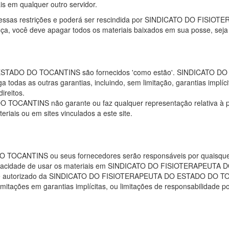
ais em qualquer outro servidor.
uma dessas restrições e poderá ser rescindida por SINDICATO DO F
ença, você deve apagar todos os materiais baixados em sua posse, seja
 ESTADO DO TOCANTINS são fornecidos 'como estão'. SINDICATO
ega todas as outras garantias, incluindo, sem limitação, garantias imp
ireitos.
NTINS não garante ou faz qualquer representação relativa à precis
riais ou em sites vinculados a este site.
TINS ou seus fornecedores serão responsáveis ​​por quaisquer dan
a incapacidade de usar os materiais em SINDICATO DO FISIOTERAP
torizado da SINDICATO DO FISIOTERAPEUTA DO ESTADO DO TOCANTIN
imitações em garantias implícitas, ou limitações de responsabilidade 